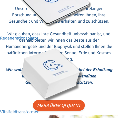
Unsere Produkte sind das Ergebnis jahrelanger
Forschung und Entwicklung.
Sie helfen Ihnen, Ihre
Gesundheit und Vitalität zu erhalten und zu schützen.
Wir glauben, dass Ihre Gesundheit unbezahlbar ist, und
Regenerationsplatte
deshalb bieten wir Ihnen das Beste aus der
Humanenergetik und der Biophysik und stellen Ihnen die
natürlichen Informationen von Sonne, Erde und Kosmos
zur Verfügung.
Wir wollen Sie gern begleiten und Sie bei der Erhaltung
Ihrer Gesundheit und den notwendigen
Genesungsprozessen unterstützen.
MEHR ÜBER QI QUANT
Vitalfeldtransformer