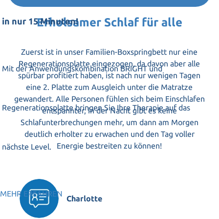
Erholsamer Schlaf für alle
in nur 15 Minuten!
Zuerst ist in unser Familien-Boxspringbett nur eine
Regenerationsplatte eingezogen, da davon aber alle
Mit der Anwendungskombination BRIGHT und
spürbar profitiert haben, ist nach nur wenigen Tagen
eine 2. Platte zum Ausgleich unter die Matratze
gewandert. Alle Personen fühlen sich beim Einschlafen
Regenerationsplatte bringen Sie Ihre Therapie auf das
entspannter, in der Nacht gibt es keine
Schlafunterbrechungen mehr, um dann am Morgen
deutlich erholter zu erwachen und den Tag voller
Energie bestreiten zu können!
nächste Level.
MEHR ERFAHREN
Charlotte