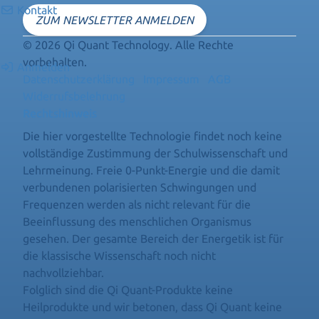
Kontakt
ZUM NEWSLETTER ANMELDEN
© 2026 Qi Quant Technology. Alle Rechte
vorbehalten.
Anmelden
Datenschutzerklärung
Impressum
AGB
Widerrufsbelehrung
Rechtshinweis
Die hier vorgestellte Technologie findet noch keine
vollständige Zustimmung der Schulwissenschaft und
Lehrmeinung. Freie 0-Punkt-Energie und die damit
verbundenen polarisierten Schwingungen und
Frequenzen werden als nicht relevant für die
Beeinflussung des menschlichen Organismus
gesehen. Der gesamte Bereich der Energetik ist für
die klassische Wissenschaft noch nicht
nachvollziehbar.
Folglich sind die Qi Quant-Produkte keine
Heilprodukte und wir betonen, dass Qi Quant keine