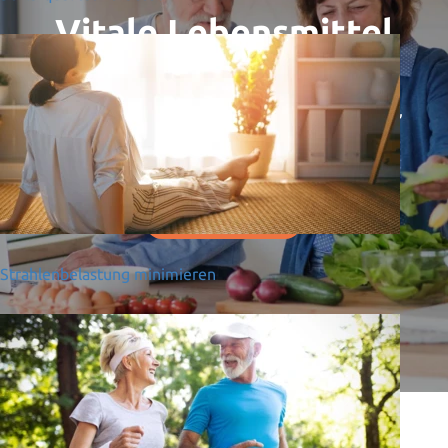
Vitale Lebensmittel
voller Energie
Ihre Lebensmittel werden vitalisiert und gereinigt,
um Ihnen eine optimale Nährstoffversorgung zu
ermöglichen.
MEHR ERFAHREN
Strahlenbelastung minimieren