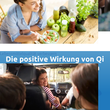
Lebensmittelqualität verbessern
Die positive Wirkung von Qi
Quant Produkten auf den
Körper,
bestätigen zwei
zellbiologische Studien.