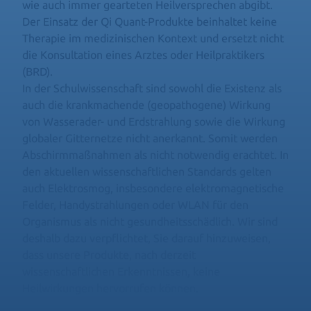
wie auch immer gearteten Heilversprechen abgibt.
Der Einsatz der Qi Quant-Produkte beinhaltet keine
Therapie im medizinischen Kontext und ersetzt nicht
die Konsultation eines Arztes oder Heilpraktikers
(BRD).
In der Schulwissenschaft sind sowohl die Existenz als
auch die krankmachende (geopathogene) Wirkung
von Wasserader- und Erdstrahlung sowie die Wirkung
globaler Gitternetze nicht anerkannt. Somit werden
Abschirmmaßnahmen als nicht notwendig erachtet. In
den aktuellen wissenschaftlichen Standards gelten
auch Elektrosmog, insbesondere elektromagnetische
Felder, Handystrahlungen oder WLAN für den
Organismus als nicht gesundheitsschädlich. Wir sind
deshalb dazu verpflichtet, Sie darauf hinzuweisen,
dass unsere Produkte, nach derzeit
wissenschaftlichen Erkenntnissen, keine
Heilwirkungen hervorrufen können.