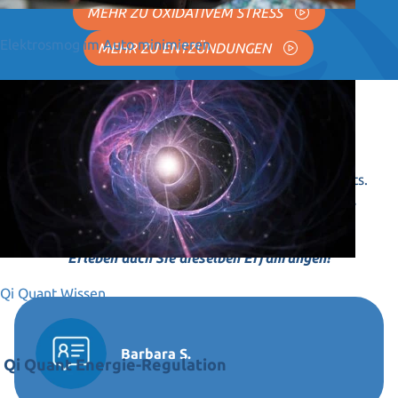
MEHR ZU OXIDATIVEM STRESS
Elektrosmog im Auto minimieren
MEHR ZU ENTZÜNDUNGEN
Anwender-Feedbacks
Tausende Anwender nutzen unsere Produkte bereits.
Lassen Sie sich von unseren Anwender-Feedbacks
inspirieren.
Erleben auch Sie dieselben Erfahrungen!
Qi Quant Wissen
Barbara S.
Qi Quant Energie-Regulation