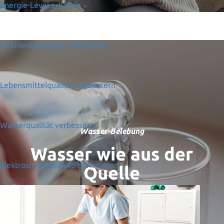
Energie-Level erhöhen
Strahlenbelastung minimieren
Lebensmittelqualität verbessern
Wasserqualität verbessern
Wasser-Belebung
Wasser wie aus der
Elektrosmog im Auto minimieren
Quelle
Mit Qi Quant erhält Ihr Leitungswasser
die Frische und Struktur von Quellwasser.