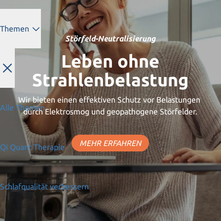
Themen
Störfeld-Neutralisierung
Leben ohne
Strahlenbelastung
Wir bieten einen effektiven Schutz vor Belastungen
Alle Themen
durch Elektrosmog und geopathogene Störfelder.
MEHR ERFAHREN
Qi Quant Therapie
Schlafqualität verbessern